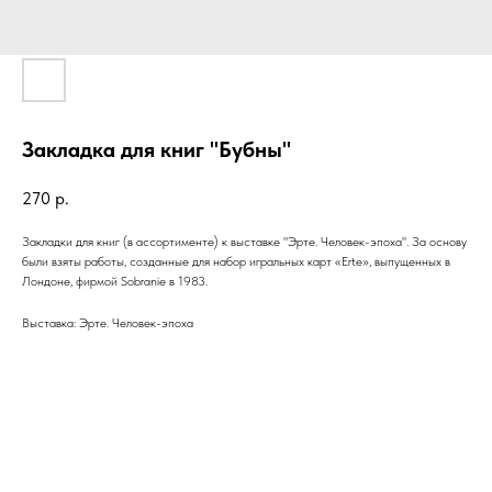
Закладка для книг "Бубны"
270
р.
Закладки для книг (в ассортименте) к выставке "Эрте. Человек-эпоха". За основу
были взяты работы, созданные для набор игральных карт «Erte», выпущенных в
Лондоне, фирмой Sobranie в 1983.
Выставка: Эрте. Человек-эпоха